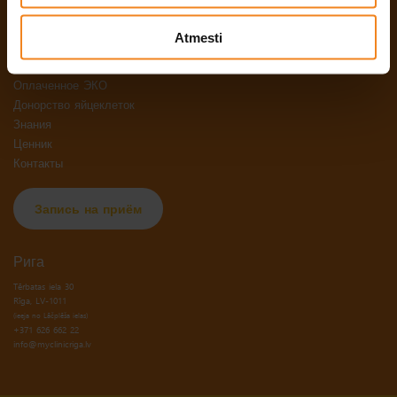
ЭКО
Спермограмма
Atmesti
Лапароскопия
Гистерорезекстоскопия
Оплаченное ЭКО
Донорство яйцеклеток
Знания
Ценник
Контакты
Запись на приём
Рига
Tērbatas iela 30
(ieeja no Lāčplēša ielas)
+371 626 662 22
info@myclinicriga.lv