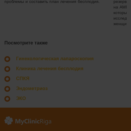
проблемы и составить план лечения бесплодия.
резерва 
на АМГ 
которые 
исследо
женщина
Посмотрите также
Гинекологическая лапароскопия
Клиника лечения бесплодия
СПКЯ
Эндометриоз
ЭКО