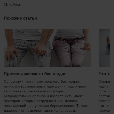
Clinic Riga.
Похожие статьи
Причины женского бесплодия
Что та
Основными причинами женского бесплодия
Исследо
являются гормональные нарушения, различные
назнача
заболевания, изменения структуры
Этот го
репродуктивных органов и возраст. Есть много
состоян
факторов, которые затрудняют или делают
помогает
невозможной наступление беременности. Точная
этот тес
диагностика позволяет идентифицировать
преждев