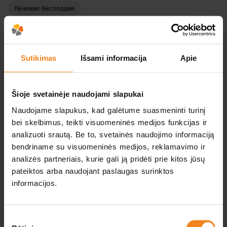
яйцеклетку со спермотозоидом, но и внимательно
Лечение бесплодия
следят за развитием эмбрионов и обеспечивают их
безопасность.
Sutikimas
Išsami informacija
Apie
Развитие эмбрионов in
Šioje svetainėje naudojami slapukai
vitro
Naudojame slapukus, kad galėtume suasmeninti turinį
bei skelbimus, teikti visuomeninės medijos funkcijas ir
Наблюдение за развитием эмбрионов является
analizuoti srautą. Be to, svetainės naudojimo informaciją
важным элементом экстракорпорального
bendriname su visuomeninės medijos, reklamavimo ir
оплодотворения (in vitro). Перед переносом в полость
analizės partneriais, kurie gali ją pridėti prie kitos jūsų
матки эмбрионов культивируют в инкубаторе, и
pateiktos arba naudojant paslaugas surinktos
Лечение бесплодия
эмбриолог оценивает их на основании определенных
informacijos.
параметров.
Sutikimo