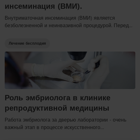
инсеминация (ВМИ).
Внутриматочная инсеминация (ВМИ) является
безболезненной и неинвазивной процедурой. Перед
процедурой проводится гормональная стимуляция,
мониторинг овуляции и обработка (подготовка)
Лечение бесплодия
спермы. Введение отобранной спермы
осуществляется в амбулаторных условиях и занимает
всего несколько минут.
Роль эмбриолога в клинике
репродуктивной медицины
Работа эмбриолога за дверью лаборатории - очень
важный этап в процессе искусственного
оплодотворения. Эмбриологи не только соединяют