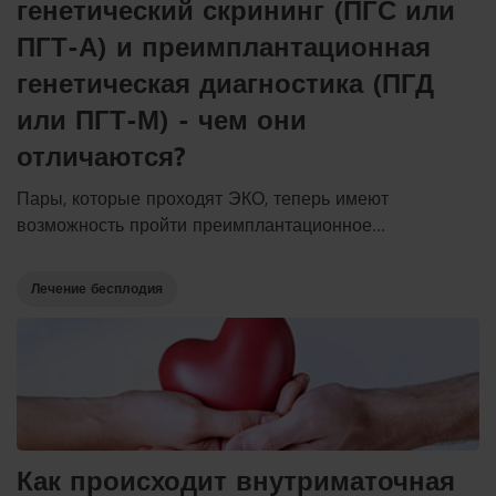
генетический скрининг (ПГС или
ПГТ-А) и преимплантационная
генетическая диагностика (ПГД
или ПГТ-М) - чем они
отличаются?
Пары, которые проходят ЭКО, теперь имеют
возможность пройти преимплантационное
тестирование, т.е. генетическое тестирование
эмбриона до того, как эмбрион будет перенесен в
Лечение бесплодия
полость матки женщины. Доступны два типа
генетического тестирования: ПГС и ПГД, в литературе
обозначаются также как ПГТ-А, ПГТ-М.
Как происходит внутриматочная