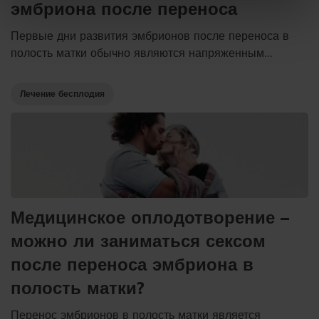
эмбриона после переноса
Первые дни развития эмбрионов после переноса в
полость матки обычно являются напряженным
периодом, полным нового опыта, и это может вызвать
много страхов и сомнений. Изменения, происходящие
Лечение бесплодия
в это время в женском организме, довольно
стремительные. Обычно до полной имплантации
эмбриона проходит около 10-12 дней, после чего
пациентка может пройти тест на беременность.
Медицинское оплодотворение –
можно ли заниматься сексом
после переноса эмбриона в
полость матки?
Перенос эмбрионов в полость матки является