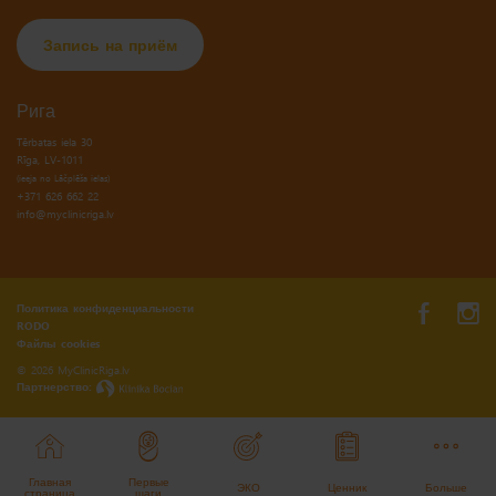
Запись на приём
Рига
Tērbatas iela 30
(ieeja no Lāčplēša ielas)
+371 626 662 22
info@myclinicriga.lv
Политика конфиденциальности
RODO
Файлы cookies
© 2026 MyClinicRiga.lv
Партнерство:
Главная
Первые
ЭКО
Ценник
Больше
страница
шаги