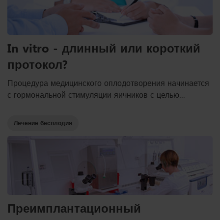
In vitro - длинный или короткий
протокол?
Процедура медицинского оплодотворения начинается
с гормональной стимуляции яичников с целью
получения оптимального количества готовых
яйцеклеток. Для стимуляции яичников могут
Лечение бесплодия
использоваться различные протоколы стимуляции, в
зависимости от показаний. Чаще всего выбирают
между, так называемым, коротким или длинным
протоколом.
Преимплантационный