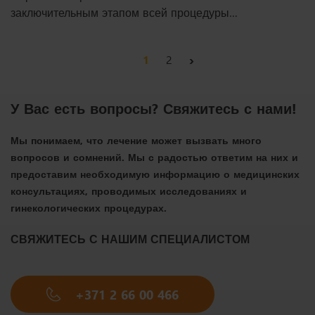
заключительным этапом всей процедуры
медицинского оплодотворения. После его проведения
пациентке рекомендуется отдыхать и вести спокойный
›
1
2
образ жизни – воздержаться от занятий спортом и
поднятия тяжестей. Однако у пар часто возникает
вопрос – разрешен ли половой акт после этой
У Вас есть вопросы? Свяжитесь с нами!
процедуры?
Мы понимаем, что лечение может вызвать много
вопросов и сомнений. Мы с радостью ответим на них и
предоставим необходимую информацию о медицинских
консультациях, проводимых исследованиях и
гинекологических процедурах.
СВЯЖИТЕСЬ С НАШИМ СПЕЦИАЛИСТОМ
+371 2 66 00 466