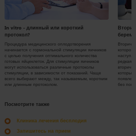
In vitro - длинный или короткий
Вторич
протокол?
береме
Процедура медицинского оплодотворения
Вторично
начинается с гормональной стимуляции яичников
которой 
с целью получения оптимального количества
наступл
готовых яйцеклеток. Для стимуляции яичников
редкая 
могут использоваться различные протоколы
вторично
стимуляции, в зависимости от показаний. Чаще
которые 
всего выбирают между, так называемым, коротким
появлени
или длинным протоколом.
без пом
Посмотрите также
Клиника лечения бесплодия
Запишитесь на прием