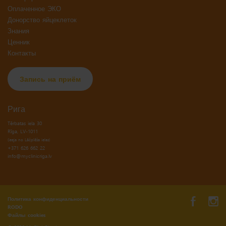
Оплаченное ЭКО
Донорство яйцеклеток
Знания
Ценник
Контакты
Запись на приём
Рига
Tērbatas iela 30
(ieeja no Lāčplēša ielas)
+371 626 662 22
info@myclinicriga.lv
Политика конфиденциальности
RODO
Файлы cookies