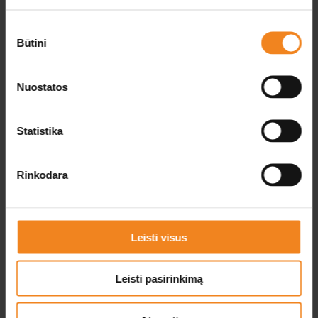
субфертильности являются:
Sutikimo
уменьшеннoe количество сперматозоидов, пониженная
Būtini
pasirinkimas
подвижность, патологическая морфология или низкое
качество сперматозоидов,
Nuostatos
гормональные нарушения,
онкологические заболевания,
Statistika
осложнения после лучевой и химиотерапии.
Также важны факторы окружающей среды и образ жизни. На
Rinkodara
фертильность негативно влияют стимуляторы, нездоровое
питание, избыточный вес, отсутствие физической активности
и стресс.
Leisti visus
Лечение бесплодия
Лечение бесплодия требует детальной диагностики, которая
Leisti pasirinkimą
включает в себя гинекологическое ультразвуковое
исследование, гормональные анализы, анализ спермы