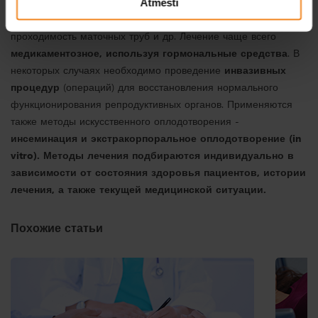
партнера и дополнительные исследования по медицинским
Atmesti
показаниям, например, генетические анализы, тест на
проходимость маточных труб и др. Лечение чаще всего
медикаментозное, используя гормональные средства
. В
некоторых случаях необходимо проведение
инвазивных
процедур
(операций) для восстановления нормального
функционирования репродуктивных органов. Применяются
также методы искусственного оплодотворения -
инсеминация и экстракорпоральное оплодотворение
(in
vitro). Методы лечения подбираются индивидуально в
зависимости от состояния здоровья пациентов, истории
лечения, а также текущей медицинской ситуации.
Похожие статьи