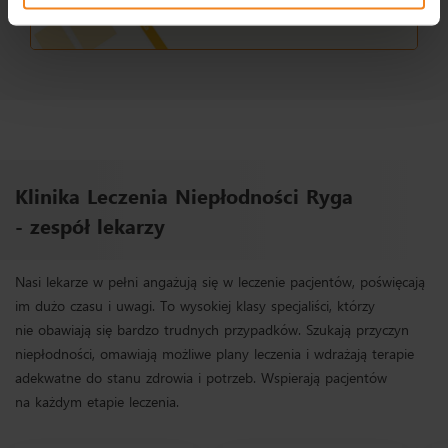
Klinika Leczenia Niepłodności Ryga
- zespół lekarzy
Nasi lekarze w pełni angażują się w leczenie pacjentów, poświęcają
im dużo czasu i uwagi. To wysokiej klasy specjaliści, którzy
nie obawiają się bardzo trudnych przypadków. Szukają przyczyn
niepłodności, omawiają możliwe plany leczenia i wdrażają terapie
adekwatne do stanu zdrowia i potrzeb. Wspierają pacjentów
na każdym etapie leczenia.