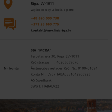
Wejście od ulicy Lāčplēša, 5 piętro
+48 690 000 738
+371 28 660 775
kontakt@myclinicriga.lv
SIA "MCRA"
Tērbatas iela 30, Rīga, LV-1011
Reģistrācijas nr.: 40203039070
Nr konta
Ārstniecības iestādes Reģ. Nr.: 0100-01694
Konta Nr.: LV87HABA0551042908923
AS Swedbank
SWIFT: HABALV22