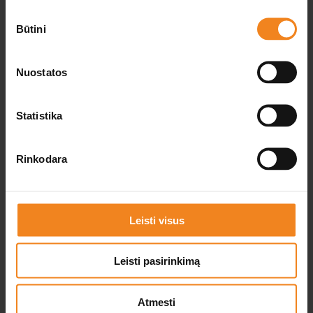
można na ulicy. Koszt parkingu 1. godzina 2.50 EUR,
Sutikimo
kolejna godzina - 3.00 EUR.
Būtini
pasirinkimas
Pokaż na Google Maps
Nuostatos
Statistika
Rinkodara
Leisti visus
Leisti pasirinkimą
Atmesti