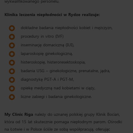
wykwalifikowanego personelu.
Klinika leczenia niepłodności w Rydze realizuje:
dokładne badania niepłodności kobiet i mężczyzn,
procedury in vitro (IVF)
inseminację domaciczną (IUI),
laparoskopię ginekologiczną,
histeroskopię, histeroresektoskopia,
badania USG – ginekologiczne, prenatalne, jądra,
diagnostykę PGT-A i PGT-M,
opiekę medyczną nad kobietami w ciąży,
liczne zabiegi i badania ginekologiczne.
My Clinic Riga
należy do uznanej polskiej grupy Klinik Bocian,
która od 15 lat skutecznie pomaga niepłodnym parom. Ośrodki
na Łotwie i w Polsce ściśle ze sobą współpracują, oferując