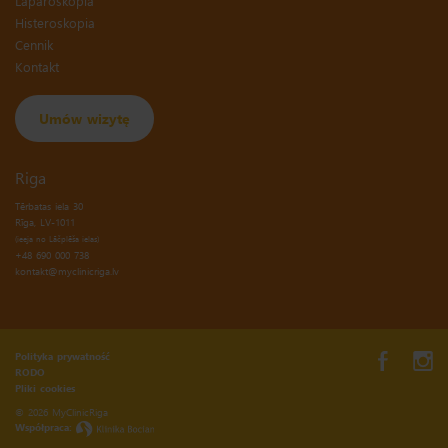
Laparoskopia
Histeroskopia
Cennik
Kontakt
Umów wizytę
Riga
Tērbatas iela 30
(ieeja no Lāčplēša ielas)
+48 690 000 738
kontakt@myclinicriga.lv
Polityka prywatność
RODO
Pliki cookies
© 2026 MyClinicRiga
Współpraca: