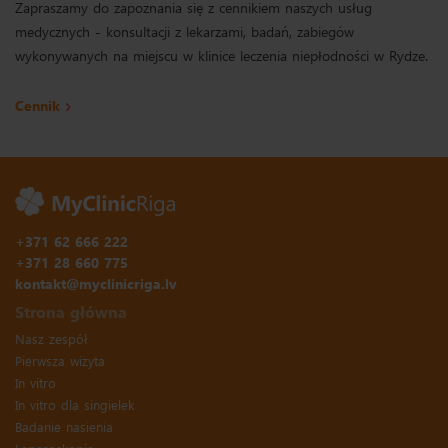
Zapraszamy do zapoznania się z cennikiem naszych usług
medycznych - konsultacji z lekarzami, badań, zabiegów
wykonywanych na miejscu w klinice leczenia niepłodności w Rydze.
Cennik
+371 62 666 222
+371 28 660 775
kontakt@myclinicriga.lv
Strona główna
Nasz zespół
Pierwsza wizyta
In vitro
In vitro dla singielek
Badanie nasienia