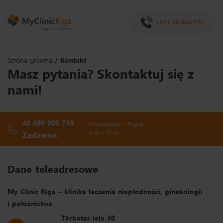
+371 28 660 775
Strona główna
Kontakt
Masz pytania? Skontaktuj się z
nami!
48 690 000 738
Poniedziałek - Piątek
Zadzwoń
9:00 - 17:00
Dane teleadresowe
My Clinic Riga – klinika leczenia niepłodności, ginekologii
i położnictwa
Tērbatas iela 30