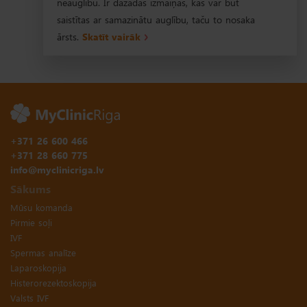
neauglību. Ir dažādas izmaiņas, kas var būt
saistītas ar samazinātu auglību, taču to nosaka
ārsts.
Skatīt vairāk
+371 26 600 466
+371 28 660 775
info@myclinicriga.lv
Sākums
Mūsu komanda
Pirmie soļi
IVF
Spermas analīze
Laparoskopija
Histerorezektoskopija
Valsts IVF