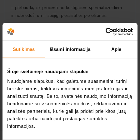
– pārbauda, cik procenti no kustīgajiem spermatozoīdiem
ir nobrieduši un ir spējīgi piesaistīties pie olšūnas.
Sutikimas
Išsami informacija
Apie
Individuāla ārstēšanas shēma
Šioje svetainėje naudojami slapukai
Naudojame slapukus, kad galėtume suasmeninti turinį
Jūs veicat tikai to pētījumu, kas jums patiešām
bei skelbimus, teikti visuomeninės medijos funkcijas ir
nepieciešams, bez paketēm un nevajadzīgām izmaksām.
analizuoti srautą. Be to, svetainės naudojimo informaciją
bendriname su visuomeninės medijos, reklamavimo ir
analizės partneriais, kurie gali ją pridėti prie kitos jūsų
Kā sagatavoties spermas analīzei?
pateiktos arba naudojant paslaugas surinktos
informacijos.