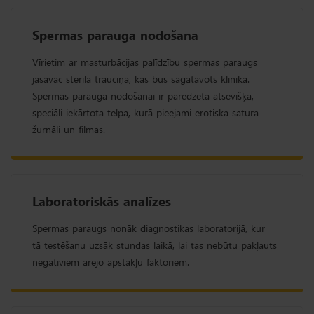
Spermas parauga nodošana
Vīrietim ar masturbācijas palīdzību spermas paraugs
jāsavāc sterilā trauciņā, kas būs sagatavots klīnikā.
Spermas parauga nodošanai ir paredzēta atsevišķa,
speciāli iekārtota telpa, kurā pieejami erotiska satura
žurnāli un filmas.
Laboratoriskās analīzes
Spermas paraugs nonāk diagnostikas laboratorijā, kur
tā testēšanu uzsāk stundas laikā, lai tas nebūtu pakļauts
negatīviem ārējo apstākļu faktoriem.