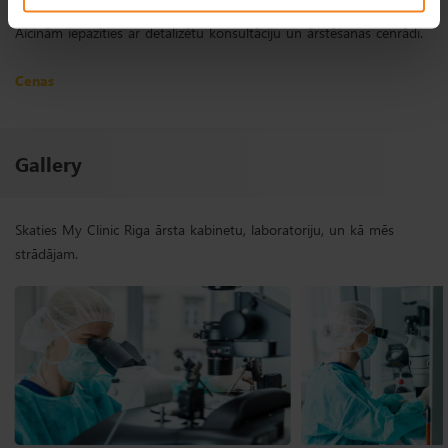
Aicinām iepazīties ar detalizētu konsultāciju un ārstēšanas cenrādi.
Cenas
Gallery
Skaties My Clinic Riga ārsta kabinetu, laboratoriju, un kā mēs
strādājam.