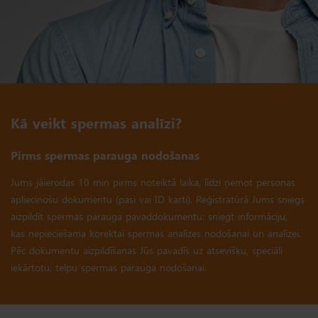
Kā veikt spermas analīzi?
Pirms spermas parauga nodošanas
Jums jāierodas 10 min pirms noteiktā laika, līdzi ņemot personas
apliecinošu dokumentu (pasi vai ID karti). Reģistratūrā Jums sniegs
aizpildīt spermas parauga pavaddokumentu: sniegt informāciju,
kas nepieciešama korektai spermas analīzes nodošanai un analīzei.
Pēc dokumentu aizpildīšanas Jūs pavadīs uz atsevišķu, speciāli
iekārtotu, telpu spermas parauga nodošanai.