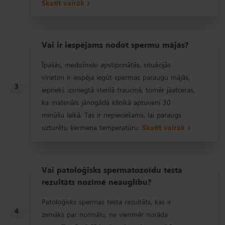
Skatīt vairāk
Vai ir iespējams nodot spermu mājās?
Īpašās, medicīniski apstiprinātās, situācijās
vīrietim ir iespēja iegūt spermas paraugu mājās,
3
iepriekš izsniegtā sterilā trauciņā, tomēr jāatceras,
ka materiāls jānogādā klīnikā aptuveni 30
minūšu laikā. Tas ir nepieciešams, lai paraugs
uzturētu ķermeņa temperatūru.
Skatīt vairāk
Vai patoloģisks spermatozoīdu testa
rezultāts nozīmē neauglību?
Patoloģisks spermas testa rezultāts, kas ir
4
zemāks par normālu, ne vienmēr norāda