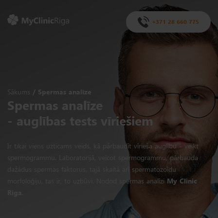
+371 28 660 775
Sākums
Spermas analīze
Spermas analīze
- auglības tests vīriešiem
Ir tikai viens uzticams veids, kā pārbaudīt vīrieša auglību - veikt
spermogrammu. Laboratorijā, veicot spermogrammu, pārbauda
dažādus spermas faktorus, tajā skaitā arī spermatozoīdu
morfoloģiju, tas ir, to uzbūvi. Nodod spermas analīzi
My Clinic
Riga
.