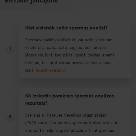
Kād vislabāk veikt spermas analīzi?
Spermas analīzi profilaktiski var veikt jebkuram
vīrietim, lai pārbaudītu auglību, bet tas īpaši
1
jādara situācijā, kad pāris ilgstoši cenšas ieņemt
bērniņu, bet grūtniecība neiestājas viena gada
laikā.
Skatīt vairāk
Kā izskatās pareizais spermas analīzes
rezultāts?
Saskaņā ar Pasaules Veselības organizācijas
2
(PVO) vadlīnijām pareiza spermas koncentrācija ir
vismaz 15 miljoni spermatozoīdu 1 ml spermas.