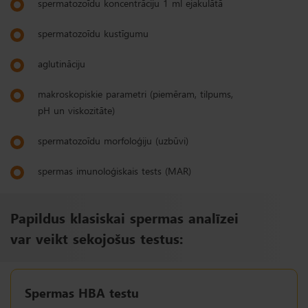
spermatozoīdu koncentrāciju 1 ml ejakulātā
spermatozoīdu kustīgumu
aglutināciju
makroskopiskie parametri (piemēram, tilpums,
pH un viskozitāte)
spermatozoīdu morfoloģiju (uzbūvi)
spermas imunoloģiskais tests (MAR)
Papildus klasiskai spermas analīzei
var veikt sekojošus testus:
Spermas HBA testu