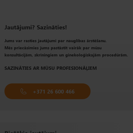
Jautājumi? Sazināties!
Jums var rasties jautājumi par nauglības ārstēšanu.
Mēs priecāsimies jums pastāstīt vairāk par mūsu
konsultācijām, skrīningiem un ginekoloģiskajām procedūrām.
SAZINĀTIES AR MŪSU PROFESIONĀĻIEM
+371 26 600 466
Biežākie jautājumi