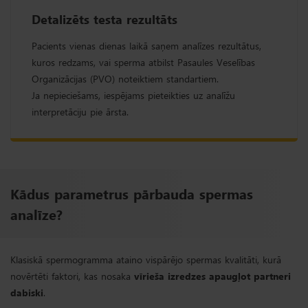
Detalizēts testa rezultāts
Pacients vienas dienas laikā saņem analīzes rezultātus,
kuros redzams, vai sperma atbilst Pasaules Veselības
Organizācijas (PVO) noteiktiem standartiem.
Ja nepieciešams, iespējams pieteikties uz analīžu
interpretāciju pie ārsta.
Kādus parametrus pārbauda spermas
analīze?
Klasiskā spermogramma ataino vispārējo spermas kvalitāti, kurā
novērtēti faktori, kas nosaka
vīrieša izredzes apaugļot partneri
dabiski
.