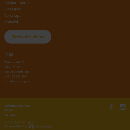
Olšūnu donori
Zināšanas
Cenu lapa
Kontakti
Pieteikties vizītei
Rīga
Tērbatas iela 30
(ieeja no Lāčplēša ielas)
+371 26 600 466
info@myclinicriga.lv
Privātuma politika
RODO
Sīkdatnes
© 2026 MyClinicRiga.lv
Partnerattiecības: