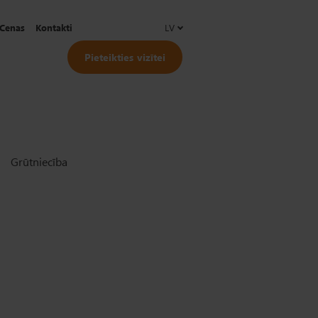
Cenas
Kontakti
LV
Pieteikties vizītei
Grūtniecība