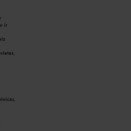
r
u ir
eiz
vietes,
lnīcās,