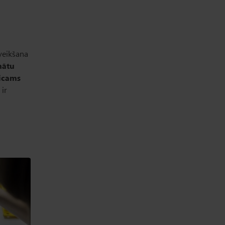
veikšana
nātu
eicams
ir