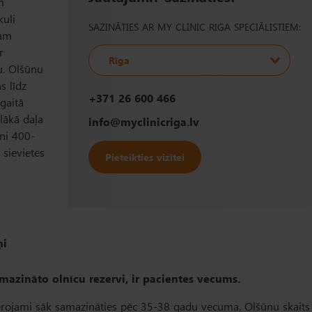
m
kuli
SAZINĀTIES AR MY CLINIC RIGA SPECIĀLISTIEM:
cam
r
Rīga
u. Olšūnu
s līdz
+371 26 600 466
gaitā
elākā daļa
info@myclinicriga.lv
ni 400-
 sievietes
Pieteikties vizītei
s
ņi
mazināto olnīcu rezervi, ir pacientes vecums.
vērojami sāk samazināties pēc 35-38 gadu vecuma. Olšūnu skaits