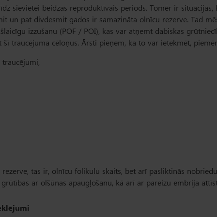
z sievietei beidzas reproduktīvais periods. Tomēr ir situācijas,
it un pat divdesmit gados ir samazināta olnīcu rezerve. Tad mē
kšlaicīgu izzušanu (POF / POI), kas var atņemt dabiskas grūtniec
kt šī traucējuma cēloņus. Ārsti pieņem, ka to var ietekmēt, piemē
 traucējumi,
zerve, tas ir, olnīcu folikulu skaits, bet arī pasliktinās nobried
t grūtības ar olšūnas apaugļošanu, kā arī ar pareizu embrija attīst
eklējumi