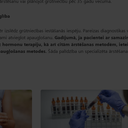
 ārstēšanu vai plānojot grūtniecību pēc 35 gadu vecuma.
glība
 izslēdz grūtniecības iestāšanās iespēju. Pareizas diagnostikas 
jami atvieglot apaugļošanu.
Gadījumā, ja pacientei ar samazi
a uz hormonu terapiju, kā arī citām ārstēšanas metodēm, iet
paugļošanas metodes.
Šāda palīdzība un specializēta ārstēšana 