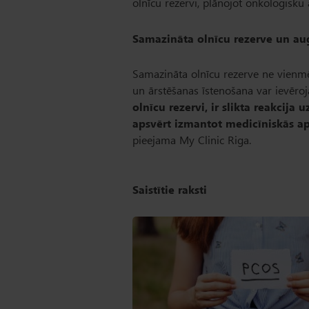
olnīcu rezervi, plānojot onkoloģisku
Samazināta olnīcu rezerve un au
Samazināta olnīcu rezerve ne vienmēr
un ārstēšanas īstenošana var ievēro
olnīcu rezervi, ir slikta reakcij
apsvērt izmantot medicīniskās a
pieejama My Clinic Riga.
Saistītie raksti