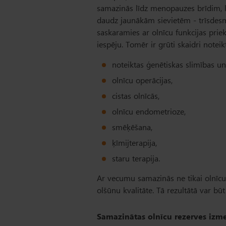
samazinās līdz menopauzes brīdim, līd
daudz jaunākām sievietēm - trīsdesm
saskaramies ar olnīcu funkcijas prie
iespēju. Tomēr ir grūti skaidri notei
noteiktas ģenētiskas slimības un
olnīcu operācijas,
cistas olnīcās,
olnīcu endometrioze,
smēķēšana,
ķīmijterapija,
staru terapija.
Ar vecumu samazinās ne tikai olnīcu re
olšūnu kvalitāte. Tā rezultātā var bū
Samazinātas olnīcu rezerves izm