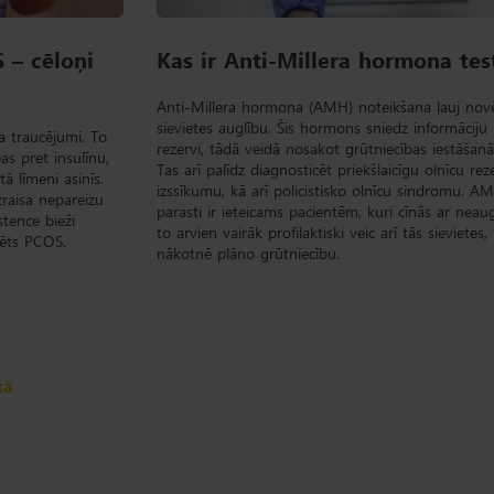
 – cēloņi
Kas ir Anti-Millera hormona tes
Anti-Millera hormona (AMH) noteikšana ļauj novē
sievietes auglību. Šis hormons sniedz informāciju 
a traucējumi. To
rezervi, tādā veidā nosakot grūtniecības iestāšanā
s pret insulīnu,
Tas arī palīdz diagnosticēt priekšlaicīgu olnīcu rez
ā līmeni asinīs.
izssīkumu, kā arī policistisko olnīcu sindromu. A
zraisa nepareizu
parasti ir ieteicams pacientēm, kuri cīnās ar neaug
stence bieži
to arvien vairāk profilaktiski veic arī tās sievietes,
cēts PCOS.
nākotnē plāno grūtniecību.
kā