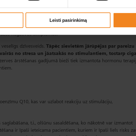
mentu palīdzības četrdesmit gadus vecas sievietes kļūst par māt
s par trīsdesmit gadiem, priekšlaicīga olnīcu funkcijas izzušana
rstēšanas metožu noteikšana ir atkarīga no problēmas cēloņa, 
Leisti pasirinkimą
bas plāns tiks pielāgots atkarībā no tā, vai sieviete vēlas iegūt
auzes negatīvos simptomus.
r veselīgs dzīvesveids.
Tāpēc sievietēm jārūpējas par pareizu 
izvairās no stresa un jāatsakās no stimulantiem, tostarp ci
erves ārstēšanas gadījumā bieži tiek izmantota hormonu terapij
ntiem.
enzīmu Q10, kas var uzlabot reakciju uz stimulāciju,
 saglabāšana, t.i., olšūnu sasaldēšana, ko nākotnē var izmantot
šana ir īpaši ieteicama pacientiem, kuriem ir īpaši liels risks z