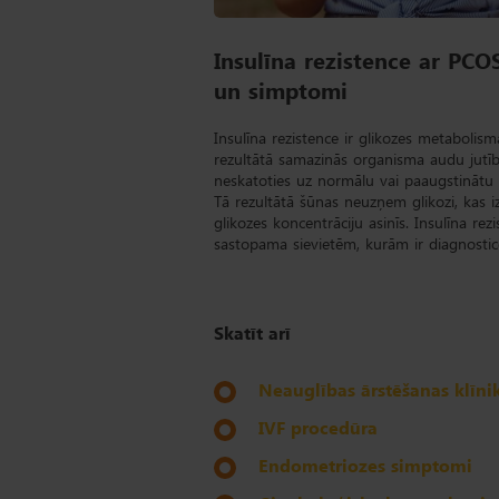
Insulīna rezistence ar PCOS
un simptomi
Insulīna rezistence ir glikozes metabolism
rezultātā samazinās organisma audu jutība
neskatoties uz normālu vai paaugstinātu t
Tā rezultātā šūnas neuzņem glikozi, kas i
glikozes koncentrāciju asinīs. Insulīna rezi
sastopama sievietēm, kurām ir diagnosti
Skatīt arī
Neauglības ārstēšanas klīni
IVF procedūra
Endometriozes simptomi