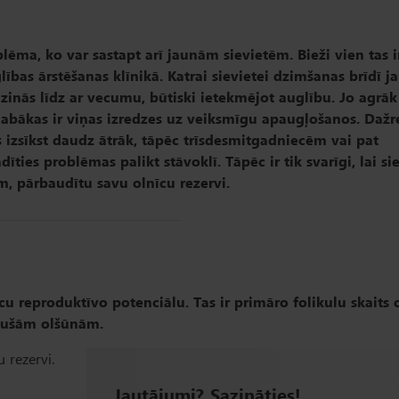
lēma, ko var sastapt arī jaunām sievietēm. Bieži vien tas i
ības ārstēšanas klīnikā. Katrai sievietei dzimšanas brīdī ja
zinās līdz ar vecumu, būtiski ietekmējot auglību. Jo agrāk
 labākas ir viņas izredzes uz veiksmīgu apaugļošanos. Dažr
s izsīkst daudz ātrāk, tāpēc trīsdesmitgadniecēm vai pat
ies problēmas palikt stāvoklī. Tāpēc ir tik svarīgi, lai sie
, pārbaudītu savu olnīcu rezervi.
cu reproduktīvo potenciālu. Tas ir primāro folikulu skaits o
edušām olšūnām.
 rezervi.
Jautājumi? Sazināties!