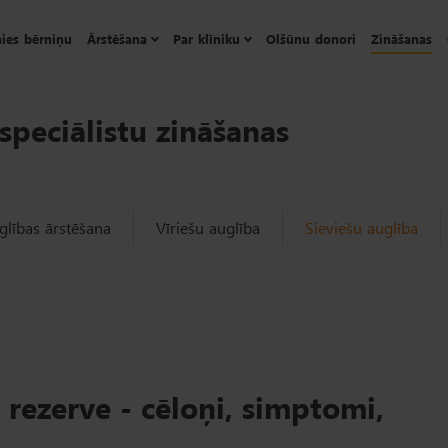
ies bērniņu
Ārstēšana
Par klīniku
Olšūnu donori
Zināšanas
speciālistu zināšanas
lības ārstēšana
Vīriešu auglība
Sieviešu auglība
rezerve - cēloņi, simptomi,