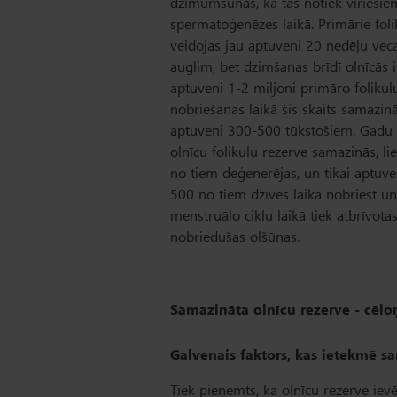
dzimumšūnas, kā tas notiek vīriešie
spermatoģenēzes laikā. Primārie foli
veidojas jau aptuveni 20 nedēļu ve
auglim, bet dzimšanas brīdī olnīcās i
aptuveni 1-2 miljoni primāro folikul
nobriešanas laikā šis skaits samazinā
aptuveni 300-500 tūkstošiem. Gadu 
olnīcu folikulu rezerve samazinās, li
no tiem deģenerējas, un tikai aptuve
500 no tiem dzīves laikā nobriest un
menstruālo ciklu laikā tiek atbrīvota
nobriedušas olšūnas.
Samazināta olnīcu rezerve - cēlo
Galvenais faktors, kas ietekmē sa
Tiek pieņemts, ka olnīcu rezerve ie