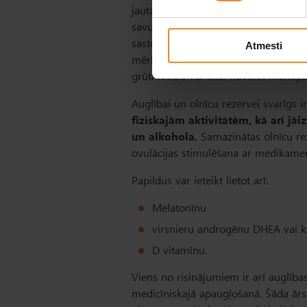
jautājums, jo dažreiz arī bez medika
savukārt citām pacientēm, kas jaunāka
sastopams agrīns auglības zudums. Ā
Atmesti
mērķa, ko mēs vēlamies sasniegt. Rīcī
grūtniecību vai tikai novērst menop
Auglībai un olnīcu rezervei svarīgs i
fiziskajām aktivitātēm, kā arī jā
un alkohola.
Samazinātas olnīcu rez
ovulācijas stimulēšana ar medikame
Papildus var ieteikt lietot arī:
Melatonīnu
virsnieru androgēnu DHEA vai ko
D vitamīnu.
Viens no risinājumiem ir arī auglības
medicīniskajā apaugļošanā. Šāda ārstē