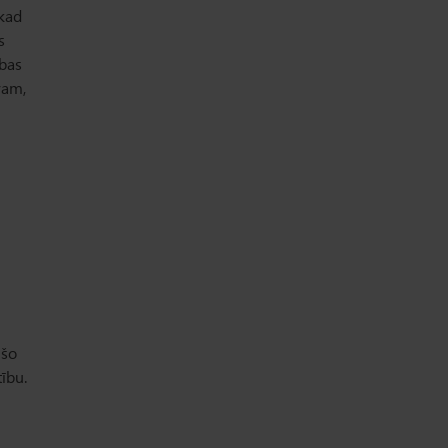
 kad
s
ības
ram,
ušo
ību.