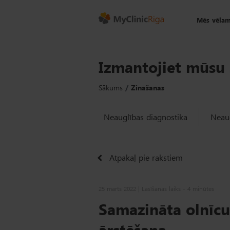
Mēs vēlam
Izmantojiet mūsu 
Sākums
Zināšanas
Neauglības diagnostika
Neaug
Atpakaļ pie rakstiem
25 marts 2022 | Lasīšanas laiks - 4 minūtes
Samazināta olnīcu 
ārstēšana