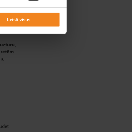
ēm,
s dēļ ir
kā arī no
Leisti visus
uzturu,
garetēm
a,
audēt