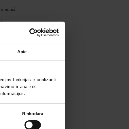
brieduši
is
 mērā
folikulu
Apie
īt
nobriest.
u
 cikla
ijos funkcijas ir analizuoti
sko
mavimo ir analizės
informacijos.
Rinkodara
īcu