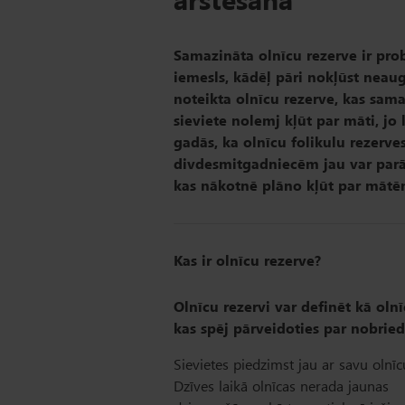
Samazināta olnīcu rezerve ir prob
iemesls, kādēļ pāri nokļūst neaugl
noteikta olnīcu rezerve, kas sama
sieviete nolemj kļūt par māti, jo
gadās, ka olnīcu folikulu rezerve
divdesmitgadniecēm jau var parādīt
kas nākotnē plāno kļūt par mātēm
Kas ir olnīcu rezerve?
Olnīcu rezervi var definēt kā olnī
kas spēj pārveidoties par nobri
Sievietes piedzimst jau ar savu olnīcu
Dzīves laikā olnīcas nerada jaunas