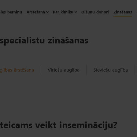
ies bērniņu
Ārstēšana
Par klīniku
Olšūnu donori
Zināšanas
speciālistu zināšanas
lības ārstēšana
Vīriešu auglība
Sieviešu auglība
eteicams veikt insemināciju?