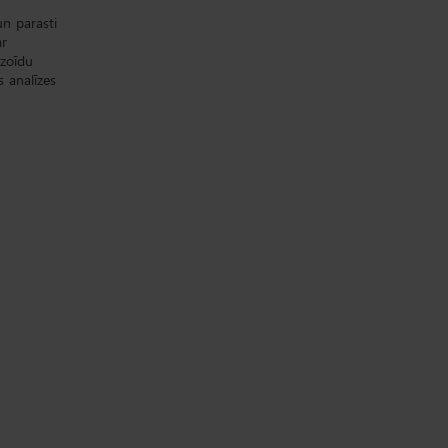
n parasti
ar
zoīdu
 analīzes