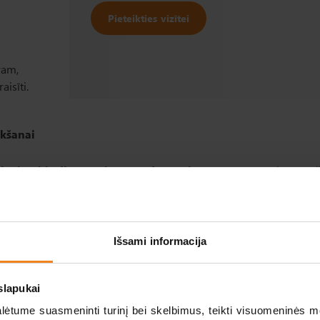
Pieteikties vizītei
ram,
isīti.
ikšanai
sievietei ir diagnosticēta endometrioze
agrīnā attīstības stadi
cijas traucējumi
. Pateicoties hormonālajai stimulācijai, ir iespē
ieteikt šo neauglības ārstēšanas metodi situācijā,
kad sievietes 
t.i., ja partneres organisms nepieļauj vīrieša spermatozoī
Išsami informacija
jams apaugļot olšūnu arī tad,
ja sievietes reproduktīvo orgān
slapukai
tume suasmeninti turinį bei skelbimus, teikti visuomeninės med