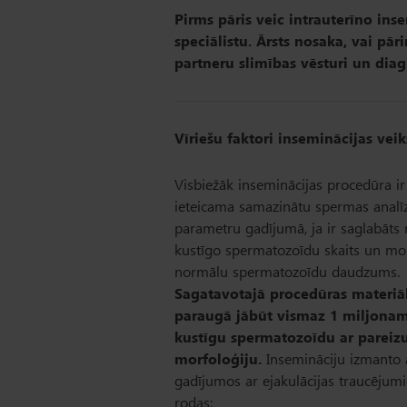
Pirms pāris veic intrauterīno inse
speciālistu. Ārsts nosaka, vai p
partneru slimības vēsturi un dia
Vīriešu faktori inseminācijas vei
Visbiežāk inseminācijas procedūra ir
ieteicama samazinātu spermas analī
parametru gadījumā, ja ir saglabāts 
kustīgo spermatozoīdu skaits un mor
normālu spermatozoīdu daudzums.
Sagatavotajā procedūras materiā
paraugā jābūt vismaz 1 miljonam
kustīgu spermatozoīdu ar pareiz
morfoloģiju.
Insemināciju izmanto 
gadījumos ar ejakulācijas traucējum
rodas: