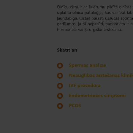
Olnīcu cista ir ar šķidrumu pildīts olnīcas f
izplatīta olnīcu patoloģija, kas var būt la
ļaundabīga. Cistas parasti uzsūcas spont
gadījumos, ja tā nepazūd, pacientiem ir 
hormonāla vai ķirurģiska ārstēšana.
Skatīt arī
Spermas analīze
Neauglības ārstēšanas klīni
IVF procedūra
Endometriozes simptomi
PCOS