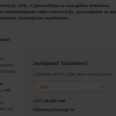
mināciju (IUI), ir jākonsultējas ar neauglības ārstēšanas
ārim rekomendējams veikt insemināciju, pamatojoties uz ab
gnostisko izmeklējumu rezultātiem.
kšanai
zes
Jautājumi? Sazināties!
noteikts
foloģiski
SAZINĀTIES AR MY CLINIC RIGA SPECIĀLISTIEM:
la
Rīga
 / ml
u
+371 26 600 466
arī
iem, kas
info@myclinicriga.lv