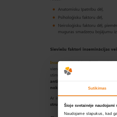
Anatomisku īpatnību dēļ,
Psiholoģisku faktoru dēļ,
Neiroloģisku faktoru dēļ, piemē
muguras smadzeņu bojājumu izra
Sieviešu faktori inseminācijas ve
Inseminācija
tiek veikta arī tad,
ja 
viena procedūras indikācija ir
ovulā
stimulēt folikulu augšanu. Ārsts var 
antivielas pret spermatozoīdiem, 
nokļūšanu līdz olšūnai.
Sutikimas
Ar inseminācijaas palīdzību ir iespē
struktūrā ir novirzes.
Šioje svetainėje naudojami 
Naudojame slapukus, kad galė