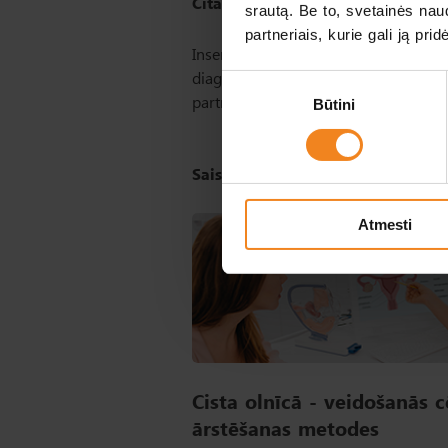
Citas indikācijas inseminācijas v
srautą. Be to, svetainės na
partneriais, kurie gali ją pri
Insemināciju ir iespējams izmantot a
diagnosticēt cēloni. Kā arī gadījum
Sutikimo
partneriem ir invaliditāte.
Būtini
pasirinkimas
Saistītie raksti
Atmesti
Cista olnīcā - veidošanās c
ārstēšanas metodes