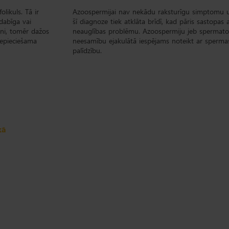
olikuls. Tā ir
Azoospermijai nav nekādu raksturīgu simptomu u
bdabīga vai
šī diagnoze tiek atklāta brīdī, kad pāris sastopas 
āni, tomēr dažos
neauglības problēmu. Azoospermiju jeb spermato
nepieciešama
neesamību ejakulātā iespējams noteikt ar spermas
palīdzību.
kā