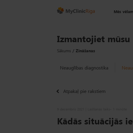
Mēs vēlam
Izmantojiet mūsu 
Sākums
Zināšanas
Neauglības diagnostika
Neaug
Atpakaļ pie rakstiem
9 decembris 2021 | Lasīšanas laiks- 1 minūte
Kādās situācijās i