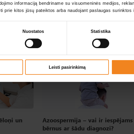
eikšanai
udojimo informaciją bendriname su visuomeninės medijos, rekla
dėti prie kitos jūsų pateiktos arba naudojant paslaugas surinktos 
rī
idiopātiskas neauglības
gadījumā, t.i., ja neauglībai nav ies
os, ja pārim nav iespējams veikt dzimumaktu, piemēram, ja kāda
Nuostatos
Statistika
Leisti pasirinkimą
ēloņi un
Azoospermija – vai ir iespējams 
bērnus ar šādu diagnozi?