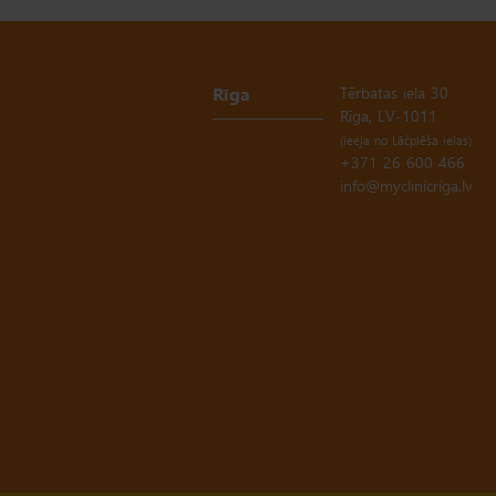
Rīga
Tērbatas iela 30
(ieeja no Lāčplēša ielas)
+371 26 600 466
info@myclinicriga.lv