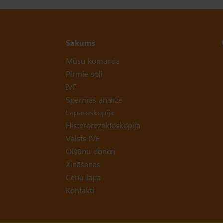
Sākums
Mūsu komanda
Pirmie soļi
IVF
Spermas analīze
Laparoskopija
Histerorezektoskopija
Valsts IVF
Olšūnu donori
Zināšanas
Cenu lapa
Kontakti