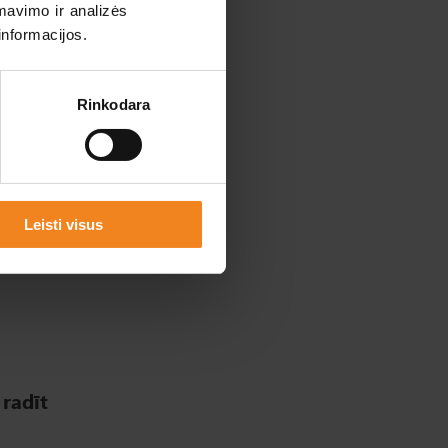
mavimo ir analizės
informacijos.
pējams
m no
Rinkodara
Leisti visus
radīt