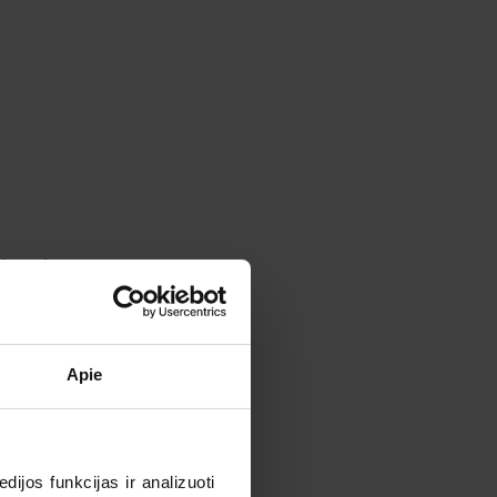
jā. Vēl
jams
gļotās ir
du
Apie
u
ijos funkcijas ir analizuoti