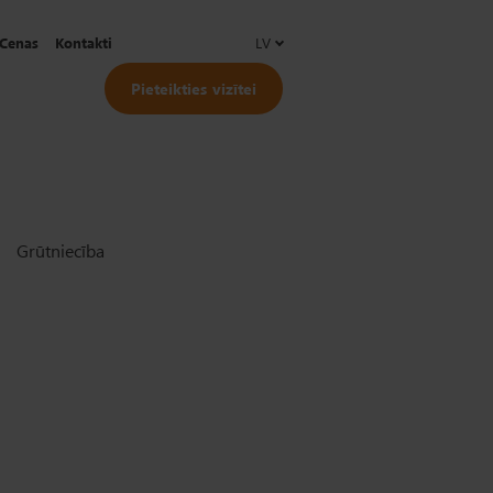
Cenas
Kontakti
LV
Pieteikties vizītei
Grūtniecība