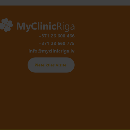
+371 26 600 466
+371 28 660 775
info@myclinicriga.lv
Pieteikties vizītei